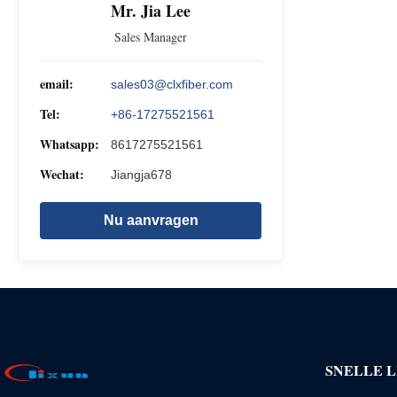
Mr. Jia Lee
Sales Manager
email:
sales03@clxfiber.com
Tel:
+86-17275521561
Whatsapp:
8617275521561
Wechat:
Jiangja678
Nu aanvragen
SNELLE L