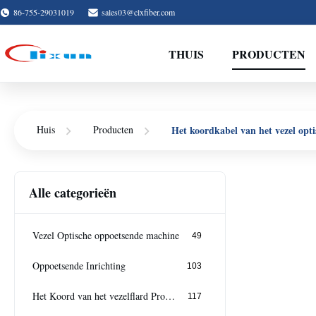
86-755-29031019
sales03@clxfiber.com
THUIS
PRODUCTEN
Het koordkabel van het vezel opti
Huis
Producten
Alle categorieën
Vezel Optische oppoetsende machine
49
Oppoetsende Inrichting
103
Het Koord van het vezelflard Productiemachine
117