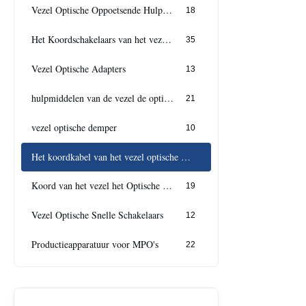
Vezel Optische Oppoetsende Hulpmiddelen
18
Het Koordschakelaars van het vezelflard
35
Vezel Optische Adapters
13
hulpmiddelen van de vezel de optische kabel
21
vezel optische demper
10
Het koordkabel van het vezel optische flard
Koord van het vezel het Optische Flard
19
Vezel Optische Snelle Schakelaars
12
Productieapparatuur voor MPO's
22