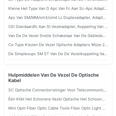
Kleine Het Type Van D Apc Van Fc Aan Sc-Apc Adapter, ABS Vierkante Optische Vezeladapter
Apc Van SM/MM/om3/om4 Lc Duplexadapter, Adapter Van De Vezel De Optische Kabel Met Intern Blind
CEI Standaardfc Aan St Vezeladapter, Koppeling Van De Vezel De Optische Kabel Voor Metro Industrie
Van De De Vezel Snelle Schakelaar Van De Gebiedsassemblage Van De De Wijzevezel Enige APC UPC Van Sc Optische
Cs-Type Kiezen De Vezel Optische Adapters Wijze 2/4/6/8 Kanalen Uit Hogere Dichtheid
De Simplexupc SM ST Van De De Vezelkoppeling Van Vezel Optische Adapters Hoge Herhaalbaarheid
Hulpmiddelen Van De Vezel De Optische
Kabel
SC Optische Connectorreiniger Voor Telecommunicatie
Één Klikt Het Schonere Vezel Optische Het Schoonmaken De Schakelaarfttx Hulpmiddel Van Pensc LC Schoonmaken
Mini Opm Fiber Optic Cable Tools Fiber Optic Light Meter 1310/1490/1550/1625nm