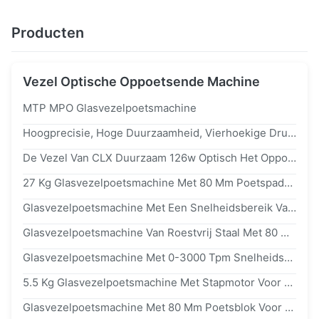
Producten
Vezel Optische Oppoetsende Machine
MTP MPO Glasvezelpoetsmachine
Hoogprecisie, Hoge Duurzaamheid, Vierhoekige Drukpoetsmachine
De Vezel Van CLX Duurzaam 126w Optisch Het Oppoetsen Machinehoog Rendement
27 Kg Glasvezelpoetsmachine Met 80 Mm Poetspaddiameter En 0-100 RPM Poetssnelheid Voor Precieze Connectorpoeling
Glasvezelpoetsmachine Met Een Snelheidsbereik Van 0-3000 T/Min En Een Temperatuurbereik Van 8°C Tot 45°C Voor Een Glad Poetswerk
Glasvezelpoetsmachine Van Roestvrij Staal Met 80 Mm Poetspad En 100-240vac-Invoerspanning Voor Precisiepoeling
Glasvezelpoetsmachine Met 0-3000 Tpm Snelheidsbereik Voor APC's En PC's
5.5 Kg Glasvezelpoetsmachine Met Stapmotor Voor Nauwkeurig 0-100 RPM Poetswerk Van Glasvezelconnectoren
Glasvezelpoetsmachine Met 80 Mm Poetsblok Voor Handmatig/Automatisch Poelen En 100-240 VAC-Invoerspanning