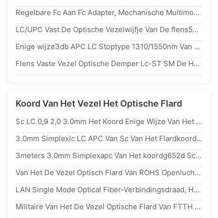
Regelbare Fc Aan Fc Adapter, Mechanische Multimode Vezeldemper Lc MM. 850nm
LC/UPC Vast De Optische Vezelwijfje Van De flens5db Demper Aan Vrouwelijke Lage PDL
Enige wijze3db APC LC Stoptype 1310/1550nm Van De Vezel Optische Demper Golflengte
Flens Vaste Vezel Optische Demper Lc-ST SM De HEREN SX DX 0-30db CEI Norm
Koord Van Het Vezel Het Optische Flard
Sc LC 0,9 2,0 3.0mm Het Koord Enige Wijze Van Het Vezel Optische Flard Voor Binnen、
3.0mm Simplexlc LC APC Van Sc Van Het Flardkoord Aan Het Jasje Van Pvc LZSH Van Sc UPC
3meters 3.0mm Simplexapc Van Het koordg652d Sc UPC Van Het Vezel Optische Flard
Van Het De Vezel Optisch Flard Van ROHS Openluchtsc Van De Het Koorddaling Aan Fc-Flardkoord 3.0mm 2m
LAN Single Mode Optical Fiber-Verbindingsdraad, Het Koord Van Het De Vezelflard Van Sc Lc Van Het Testmateriaal
Militaire Van Het De Vezel Optische Flard Van FTTH Binnen Het Koordkabel Met De Mannelijke Schakelaar Van Sc UPC