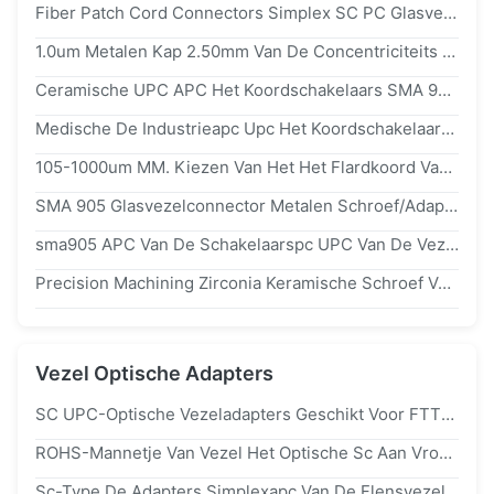
Fiber Patch Cord Connectors Simplex SC PC Glasvezelconnectoren Ontworpen Voor FTTH 2.0mm En 3.0mm Kabels Met Duurzame Materialen
1.0um Metalen Kap 2.50mm Van De Concentriciteits Multimode Optische Vezel PC-Type Voor Vezelschakelaars
Ceramische UPC APC Het Koordschakelaars SMA 905 Van Het Vezelflard Lage SGS Van Het Toevoegingsverlies
Medische De Industrieapc Upc Het Koordschakelaars Van Het Vezelflard Met Metaalmetalen Kap
105-1000um MM. Kiezen Van Het Het Flardkoord Van De Wijzevezel De schakelaarssma905 Antimoeheid Uit
SMA 905 Glasvezelconnector Metalen Schroef/Adapter Voor 200um 300um 400um 600um Pleistersnoer
sma905 APC Van De Schakelaarspc UPC Van De Vezel Optische Kabel Poolse Metaalmetalen Kap
Precision Machining Zirconia Keramische Schroef Voor Verbinding Met Glasvezelkabel
Vezel Optische Adapters
SC UPC-Optische Vezeladapters Geschikt Voor FTTH-Simplex-Optische Netwerken Die Een Gemakkelijke Installatie En Veilige Verbindingen Bieden
ROHS-Mannetje Van Vezel Het Optische Sc Aan Vrouwelijke De Adapterkoppeling Van Lc Voor Gegevenstransmissie
Sc-Type De Adapters Simplexapc Van De Flensvezel Optisch Laag Toevoegingsverlies