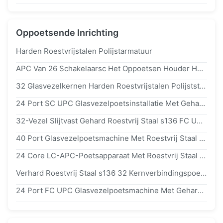
Oppoetsende Inrichting
Harden Roestvrijstalen Polijstarmatuur
APC Van 26 Schakelaarsc Het Oppoetsen Houder Het Oppoetsen Kaliber
32 Glasvezelkernen Harden Roestvrijstalen Polijststuk Voor Glasvezelferrule Met ≤0,20db Invoegverlies
24 Port SC UPC Glasvezelpoetsinstallatie Met Gehard Roestvrij Staal s136 En Invoegverlies ≤0,20 DB
32-Vezel Slijtvast Gehard Roestvrij Staal s136 FC UPC Glasvezel Polijst Jig
40 Port Glasvezelpoetsmachine Met Roestvrij Staal s136 Voor Invoegverlies ≤ 0,20 DB
24 Core LC-APC-Poetsapparaat Met Roestvrij Staal s2316 Voor Hoog Efficiënt Glasvezelpoeling
Verhard Roestvrij Staal s136 32 Kernverbindingspoetsapparaat Voor Hoogwaardige Gepolijste Eindgevels
24 Port FC UPC Glasvezelpoetsmachine Met Gehard Roestvrij Staal s136 Voor Hoog Efficiënt Poetsproces Van Verbindingen