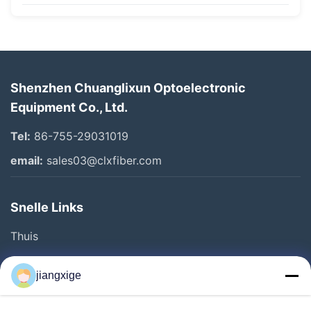
Shenzhen Chuanglixun Optoelectronic
Equipment Co., Ltd.
Tel:
86-755-29031019
email:
sales03@clxfiber.com
Snelle Links
Thuis
Producten
jiangxige
Over Ons
Fabriekstocht