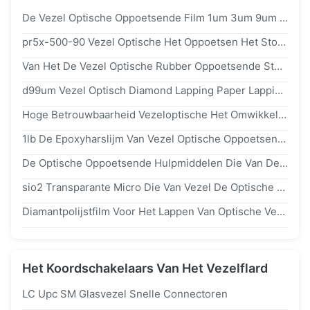
De Vezel Optische Oppoetsende Film 1um 3um 9um 15um 30um Van Van Diamantsc AO ZODAT Co ADS
pr5x-500-90 Vezel Optische Het Oppoetsen Het Stootkussen 3d Prestaties Van Het Hulpmiddelen Rubberglas
Van Het De Vezel Optische Rubber Oppoetsende Stootkussen Van Het Kiezelzuurgel Van Het De Hulpmiddelenflard Van De Het Koordproductie Materialen 127mm
d99um Vezel Optisch Diamond Lapping Paper Lapping Film Voor Optisch Flardkoord
Hoge Betrouwbaarheid Vezeloptische Het Omwikkelen Film, Het Lage Optische Oppoetsende Document Van De Kapsnedevezel
1lb De Epoxyharslijm Van Vezel Optische Oppoetsende Hulpmiddelen Voor De Productie Van Het Flardkoord
De Optische Oppoetsende Hulpmiddelen Die Van De Mipoxvezel Film Hoge Flexibiliteit 127mm Voor Het Oppoetsen Van Machine Omwikkelen
sio2 Transparante Micro Die Van Vezel De Optische Oppoetsende Hulpmiddelen Minder Filmkras Omwikkelen Die Oppoetsen
Diamantpolijstfilm Voor Het Lappen Van Optische Vezel Patchkabelkabel
Het Koordschakelaars Van Het Vezelflard
LC Upc SM Glasvezel Snelle Connectoren