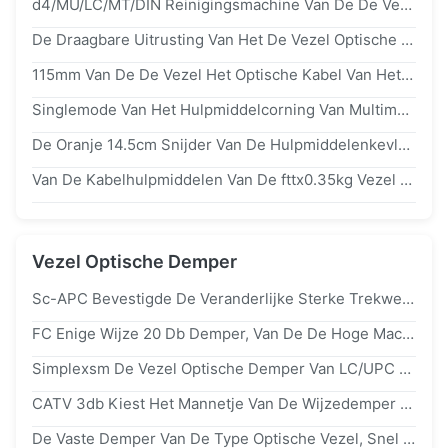
d4/MU/LC/MT/DIN Reinigingsmachine Van De De Vezel Optische Cassette Van De Optische Vezelschakelaar De Schonere, Plastic
De Draagbare Uitrusting Van Het De Vezel Optische Hulpmiddel Van Zakftth 1,8 Kg, Veilige Optische Machtsmeter Met Laser
115mm Van De De Vezel Het Optische Kabel Van Het Lengtejasje Van De Hulpmiddelenplier Van De Bufferftth Afbijtmiddel Van De De Dalingskabel
Singlemode Van Het Hulpmiddelcorning Van Multimode Vezel Optisch Mes De Vezelmes
De Oranje 14.5cm Snijder Van De Hulpmiddelenkevlar Van De Vezel Optische Kabel Voor De Verbindingsdraad Van De Vezelvlecht
Van De Kabelhulpmiddelen Van De fttx0.35kg Vezel Optische De Optische Vezelsnijder Die Hulpmiddelen Verbinden
Vezel Optische Demper
Sc-APC Bevestigde De Veranderlijke Sterke Trekweerstand Van De Vezel Optische Demper Voor GPON-Netwerk
FC Enige Wijze 20 Db Demper, Van De De Hoge Machtsdemper Van 1~25db Groot De Terugkeerverlies
Simplexsm De Vezel Optische Demper Van LC/UPC 5db MM.1300nm Golflengte
CATV 3db Kiest Het Mannetje Van De Wijzedemper Aan Vrouwelijke UPC FC Demper Hoge Macht Uit
De Vaste Demper Van De Type Optische Vezel, Snel Verbindingsupc De Dempermannetje Van Sc Aan Wijfje