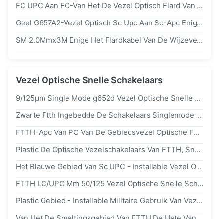
FC UPC Aan FC-Van Het De Vezel Optisch Flard Van PC Koord 9/125 Simplex 2,0 3.0mm Anti Afwerpende Kabel
Geel G657A2-Vezel Optisch Sc Upc Aan Sc-Apc Enige De Wijze Simplexkabel Van Het Flardkoord
SM 2.0Mmx3M Enige Het Flardkabel Van De Wijzevezel, Simplex De Vezelverbindingsdraad Van FC ST
Vezel Optische Snelle Schakelaars
9/125μm Single Mode g652d Vezel Optische Snelle Schakelaars Voor FTTH-Dalingskabel
Zwarte Ftth Ingebedde De Schakelaars Singlemode Snelle Schakelaar Van De Vezel Optische Kabel
FTTH-Apc Van PC Van De Gebiedsvezel Optische FC Snelle Schakelaar Voor Telecommunicaties
Plastic De Optische Vezelschakelaars Van FTTH, Snelle 2*3mm Verbinden Vezel Optische Schakelaars
Het Blauwe Gebied Van Sc UPC - Installable Vezel Optische Snelle Schakelaars Voor WAN LAN
FTTH LC/UPC Mm 50/125 Vezel Optische Snelle Schakelaars LC 120s Voor Flardcomités
Plastic Gebied - Installable Militaire Gebruik Van Vezel Optische Snelle Schakelaars FTTH Lc/Upc
Van Het De Smeltingsgebied Van FTTH De Hete Van De De Assemblagevezel Van De Schakelaarssc Upc Optische Snelle Hoge Betrouwbaarheid