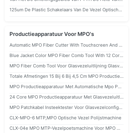
125um De Plastic Schakelaars Van De Vezel Optische Kabel, De Pre Ingebedde Optische Snelle Schakelaar Van SC/UPC
Productieapparatuur Voor MPO's
Automatic MPO Fiber Cutter With Touchscreen And Foot Pedal Control For 12/24 Core MPO Patch Cord
Blue Jacket Color MPO Fiber Comb Tool With 12 Core Fiber Count For Precise Fiber Alignment
MPO Fiber Comb Tool Voor Glasvezeluitlijning Glasvezelrangschikking MPO/MTP Connector Montagetool 12/24 Core Aluminium
Totale Afmetingen 15 Bij 6 Bij 4,5 Cm MPO Productieapparatuur Ontworpen Voor Glasvezeluitlijning En Glasvezelrangschikking In De Telecomindustrie
MPO Productieapparatuur Met Automatische Mpo Patch Cord Insertion Return Loss Tester Geoptimaliseerd Voor Fiber Alignment En Fiber Arrangement
24 Core MPO Productieapparatuur Met Glasvezeluitlijning En Glasvezelrangschikking Totale Afmetingen 15 Bij 6 Bij 4,5 Centimeter
MPO Patchkabel Insteektester Voor Glasvezelconfiguratie, Ondersteunt 12-Core En 24-Core Glasvezeltellingen Voor Nauwkeurige Glasvezeluitlijning En Testen
CLX-MPO-6 MTP,MPO Optische Vezel Polijstmachine
CLX-04e MPO MTP-Vezelpoetsmachine Voor MPO MTP-Connectorpoetsmachine