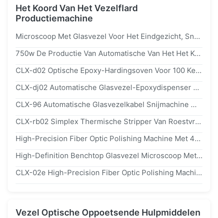
Het Koord Van Het Vezelflard
Productiemachine
Microscoop Met Glasvezel Voor Het Eindgezicht, Snelle, Draagbare En Heldere Beeldvorming
750w De Productie Van Automatische Van Het Het Koord Plooiende Hulpmiddel Van Het Vezelflard De Vezel Optische Plooiende Machine
CLX-d02 Optische Epoxy-Hardingsoven Voor 100 Keramische Ferrels Met Een Temperatuurbereik Van 20-300 °C En Een Precisie Van 1 °C
CLX-dj02 Automatische Glasvezel-Epoxydispenser Met Hoge Precisie Met Een Vermogen Van 300 W En Een Stroomtoevoer Van ac110/220 V
CLX-96 Automatische Glasvezelkabel Snijmachine Met Een Snelheid Van 1,6-2,1 M/S Voor 0,9 Mm-6 Mm Patchcords En Touch Interface
CLX-rb02 Simplex Thermische Stripper Van Roestvrij Staalvezel Met Vier Temperatuurinstellingen En Compact Ontwerp
High-Precision Fiber Optic Polishing Machine Met 48 Stuks MU/LC Capaciteit, 98% First Pass Yield En Verstelbare Snelheid 140rpm Voor Fiber Patch Cord Manufacturing
High-Definition Benchtop Glasvezel Microscoop Met 400x Vergroting Voor Glasvezel Eind-Gezicht Inspectie
CLX-02e High-Precision Fiber Optic Polishing Machine Met 48 Stuks MU/LC Capaciteit, 98% First Pass Yield En Verstelbare Snelheid 140rpm
Vezel Optische Oppoetsende Hulpmiddelen