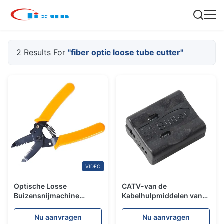
2 Results For
"fiber optic loose tube cutter"
VIDEO
Optische Losse
CATV-van de
Buizensnijmachine
Kabelhulpmiddelen van
171mm van de staalvezel
de Netwerkvezel de
van het de Kabeljasje van
Optische
Nu aanvragen
Nu aanvragen