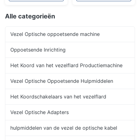
de lengtevezel het
Buizensnijmachine van
Ontdoende van
de de Vezelbuffer
Hulpmiddel
Longitudinale
Alle categorieën
Vezel Optische oppoetsende machine
Oppoetsende Inrichting
Het Koord van het vezelflard Productiemachine
Vezel Optische Oppoetsende Hulpmiddelen
Het Koordschakelaars van het vezelflard
Vezel Optische Adapters
hulpmiddelen van de vezel de optische kabel