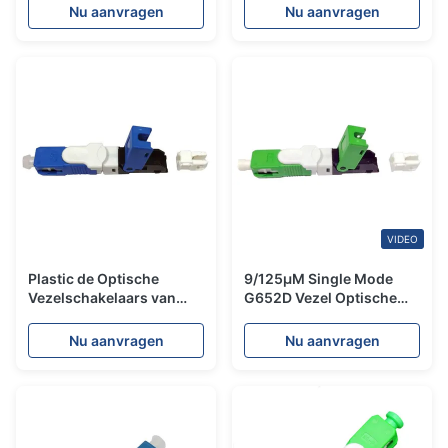
Schakelaars voor WAN
voor FTTH-de Kabel van
Nu aanvragen
Nu aanvragen
LAN
de Dalingsboog
VIDEO
Plastic de Optische
9/125μM Single Mode
Vezelschakelaars van
G652D Vezel Optische
FTTH, Snelle 2*3mm
Snelle Schakelaars voor
verbinden Vezel Optische
FTTH-Dalingskabel
Nu aanvragen
Nu aanvragen
Schakelaars