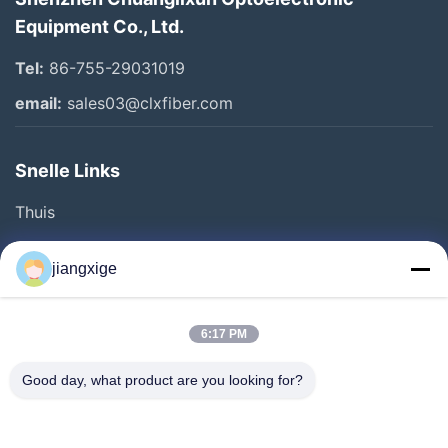
Equipment Co., Ltd.
Tel:
86-755-29031019
email:
sales03@clxfiber.com
Snelle Links
Thuis
Producten
jiangxige
Over Ons
Fabriekstocht
6:17 PM
Kwaliteitscontrole
Good day, what product are you looking for?
Neem Contact Met Ons Op
Nieuws