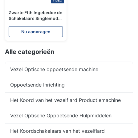
VIDEO
Zwarte Ftth Ingebedde de
Schakelaars Singlemode
Snelle Schakelaar van de
Vezel Optische Kabel
Nu aanvragen
Alle categorieën
Vezel Optische oppoetsende machine
Oppoetsende Inrichting
Het Koord van het vezelflard Productiemachine
Vezel Optische Oppoetsende Hulpmiddelen
Het Koordschakelaars van het vezelflard