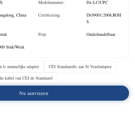
X
Modelnummer:
Dx-LC/UPC
angdong, China
Certificering:
ISO9001:2008,ROH
S
stuk
Prijs:
Onderhandelbaar
000 Stuk/Week
an lc mannelijke adapter
CEI Standaardfc aan St Vezeladapter
che kabel van CEI de Standaard
N
u
a
a
n
v
r
a
g
e
n