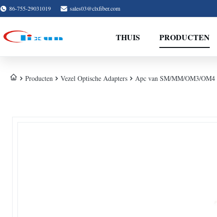
86-755-29031019
sales03@clxfiber.com
THUIS
PRODUCTEN
Producten
Vezel Optische Adapters
Apc van SM/MM/OM3/OM4 Lc D