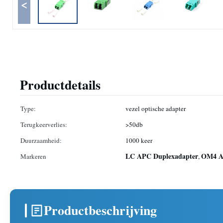
<
Productdetails
Type:
vezel optische adapter
Terugkeerverlies:
>50db
Duurzaamheid:
1000 keer
LC APC Duplexadapter
OM4 Ad
Markeren
,
Productbeschrijving