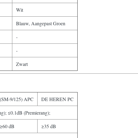
Wit
Blauw, Aangepast Groen
-
-
Zwart
(SM-9/125) APC
DE HEREN PC
g); ≤0.1dB (Premierang);
≥60 dB
≥35 dB