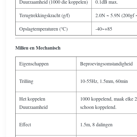
Duurzaamheid (1000 die koppelen)
0.1dB max.
Terugtrekkingskracht (g/f)
2.0N ~ 5.9N (200gf 
Opslagtemperaturen (℃)
-40~+85
Milieu en Mechanisch
Eigenschappen
Beproevingsomstandigheid
Trilling
10-55Hz, 1.5mm, 60min
Het koppelen
1000 koppelend, maak elke 
Duurzaamheid
schoon koppelend.
Effect
1.5m, 8 dalingen