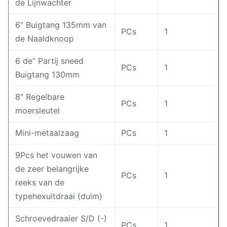
de Lijnwachter
6“ Buigtang 135mm van
PCs
1
de Naaldknoop
6 de“ Partij sneed
PCs
1
Buigtang 130mm
8“ Regelbare
PCs
1
moersleutel
Mini-metaalzaag
PCs
1
9Pcs het vouwen van
de zeer belangrijke
PCs
1
reeks van de
typehexuitdraai (duim)
Schroevedraaier S/D (-)
PCs
1