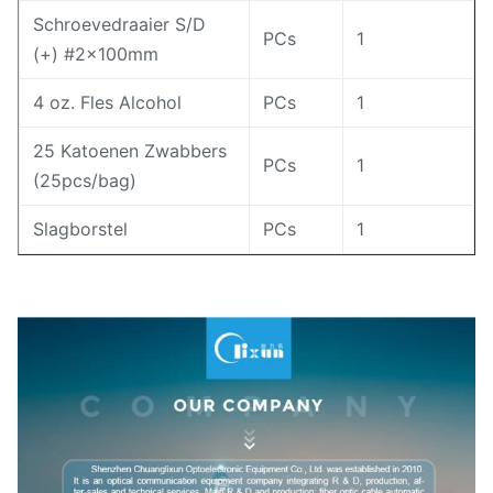
Schroevedraaier S/D
PCs
1
(+) #2×100mm
4 oz. Fles Alcohol
PCs
1
25 Katoenen Zwabbers
PCs
1
(25pcs/bag)
Slagborstel
PCs
1