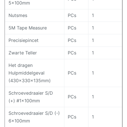
5×100mm
Nutsmes
PCs
1
5M Tape Measure
PCs
1
Precisiepincet
PCs
1
Zwarte Teller
PCs
1
Het dragen
Hulpmiddelgeval
PCs
1
(430×330×135mm)
Schroevedraaier S/D
PCs
1
(+) #1×100mm
Schroevedraaier S/D (-)
PCs
1
6×100mm