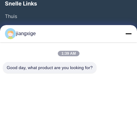
Snelle Links
Thuis
Producten
jiangxige
Over Ons
Fabriekstocht
1:39 AM
Kwaliteitscontrole
Good day, what product are you looking for?
Neem Contact Met Ons Op
Nieuws
Gevallen
Bloggen
Follow Us