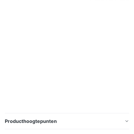
Producthoogtepunten
Optische Vezelfusie die Toolkit Assemblage met de de