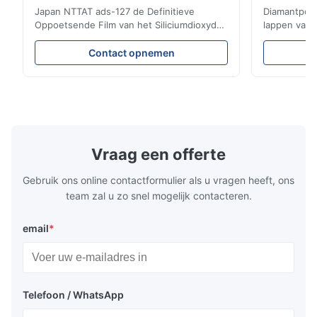
Japan NTTAT ads-127 de Definitieve
Diamantpolij
Oppoetsende Film van het Siliciumdioxyde
lappen van 
Model: Ads-127 Plaats van Oorsprong:
patchsnoer/
Japan Snel Detail ●Gelijk-bespoten
Kenmerken:1
Contact opnemen
deeltjes op met een laag bedekte
schurende d
oppervlakte ●Goede intensiteit & flexility,
flexibiliteit
geschikt om op verschillende facetten op
polijstnauwk
te poetsen ●Geschikt om met droog ...
productkwali
batchnagels5
Vraag een offerte
Gebruik ons online contactformulier als u vragen heeft, ons
team zal u zo snel mogelijk contacteren.
email
*
Telefoon / WhatsApp