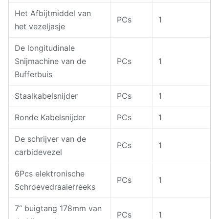
Het Afbijtmiddel van
PCs
1
het vezeljasje
De longitudinale
Snijmachine van de
PCs
1
Bufferbuis
Staalkabelsnijder
PCs
1
Ronde Kabelsnijder
PCs
1
De schrijver van de
PCs
1
carbidevezel
6Pcs elektronische
PCs
1
Schroevedraaierreeks
7“ buigtang 178mm van
PCs
1